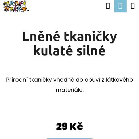
K
Hledat
Nák
Přejít
O
Zpět
Zpět
na
koší
Š
obsah
Lněné tkaničky
Í
C
K
kulaté silné
O
P
O
T
Přírodní tkaničky vhodné do obuvi z látkového
Ř
materiálu.
E
B
U
29 Kč
J