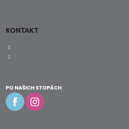
KONTAKT
info
@
hravenozky.cz
+420 773 868 932
PO NAŠICH STOPÁCH