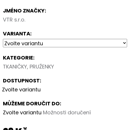
-
ALBUM
JMÉNO ZNAČKY
:
FOTONÁLEPEK
VTR s.r.o.
60
Kč
VARIANTA:
KATEGORIE
:
TKANIČKY, PRUŽENKY
DOSTUPNOST:
Zvolte variantu
MŮŽEME DORUČIT DO:
Zvolte variantu
Možnosti doručení