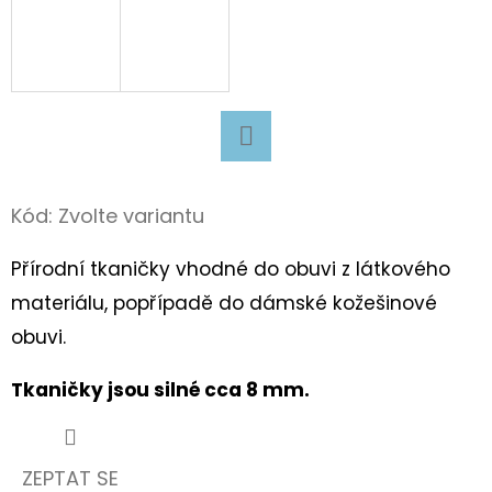
D
O
P
O
R
Facebook
U
Kód:
Zvolte variantu
Č
U
Přírodní tkaničky vhodné do obuvi z látkového
J
materiálu, popřípadě do dámské kožešinové
E
M
obuvi.
E
Tkaničky jsou silné cca 8 mm.
TURISTICKÝ
DENÍK
ZEPTAT SE
MALÝ