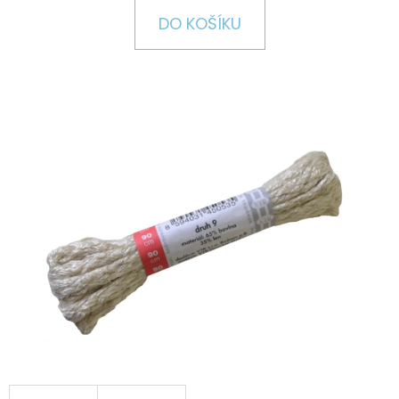
E
DO KOŠÍKU
T
E
N
A
J
Í
T
?
HLEDAT