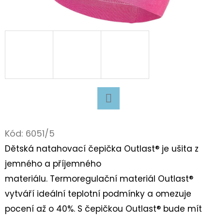
D
O
P
O
R
U
Č
U
Facebook
J
Kód:
6051/5
E
M
Dětská natahovací čepička Outlast® je ušita z
E
jemného a příjemného
materiálu. Termoregulační materiál Outlast®
vytváří ideální teplotní podmínky a omezuje
BAČKORY
ANTAL
pocení až o 40%. S čepičkou Outlast® bude mít
RASCAL