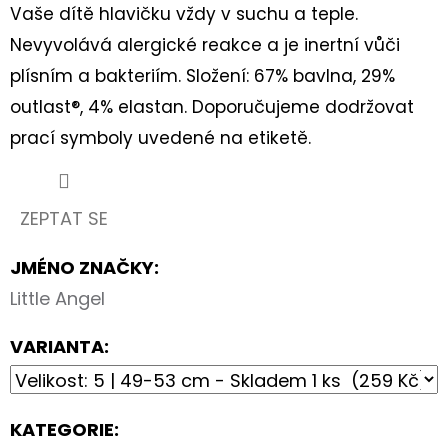
BASIC
Vaše dítě hlavičku vždy v suchu a teple.
PINK
Nevyvolává alergické reakce a je inertní vůči
459
Kč
plísním a bakteriím. Složení: 67% bavlna, 29%
outlast®, 4% elastan. Doporučujeme dodržovat
prací symboly uvedené na etiketě.
ZEPTAT SE
JMÉNO ZNAČKY
:
Little Angel
VARIANTA:
KATEGORIE
: