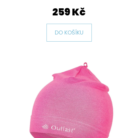
E
259 Kč
T
E
N
DO KOŠÍKU
A
J
Í
T
?
HLEDAT