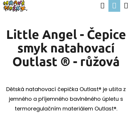
K
Hledat
Nák
Přejít
O
Zpět
Zpět
na
koší
Š
obsah
Little Angel - Čepice
Í
C
K
smyk natahovací
O
P
Outlast ® - růžová
O
T
Ř
Dětská natahovací čepička Outlast® je ušita z
E
jemného a příjemného bavlněného úpletu s
B
termoregulačním materiálem Outlast®.
U
J