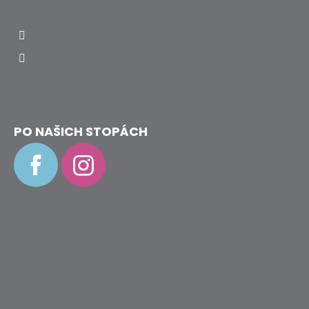
info
@
hravenozky.cz
+420 773 868 932
PO NAŠICH STOPÁCH