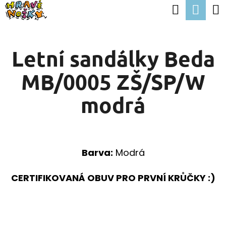
K
Hledat
Nák
Přejít
O
Zpět
Zpět
na
koší
Š
obsah
Letní sandálky Beda
Í
C
K
MB/0005 ZŠ/SP/W
O
P
modrá
O
T
Ř
Barva:
Modrá
E
B
CERTIFIKOVANÁ OBUV PRO PRVNÍ KRŮČKY :)
U
J