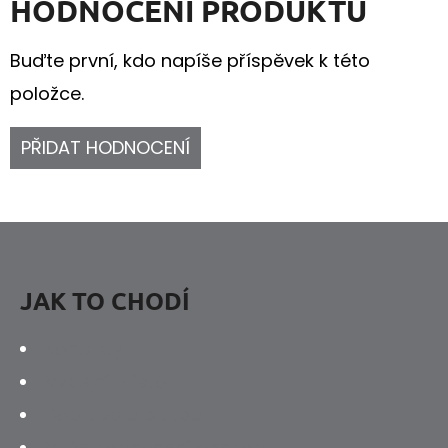
HODNOCENÍ PRODUKTU
Buďte první, kdo napíše příspěvek k této
položce.
PŘIDAT HODNOCENÍ
Z
Á
P
JAK TO CHODÍ
A
Kontakty
T
Výdejní místo
Í
Doprava a platba
Vaše hodnocení obchodu