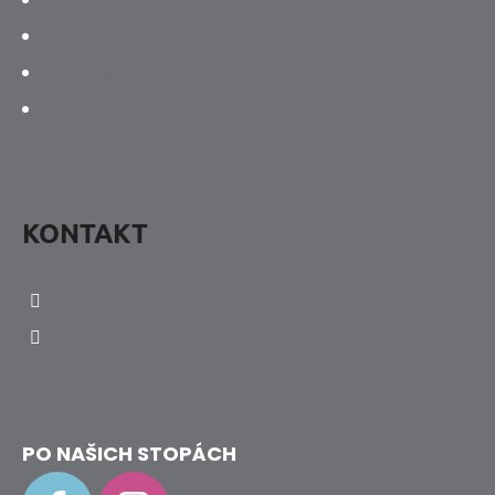
Vrácení, výměna a reklamace
Obchodní podmínky
Jak určit velikost botky
KONTAKT
info
@
hravenozky.cz
+420 773 868 932
PO NAŠICH STOPÁCH