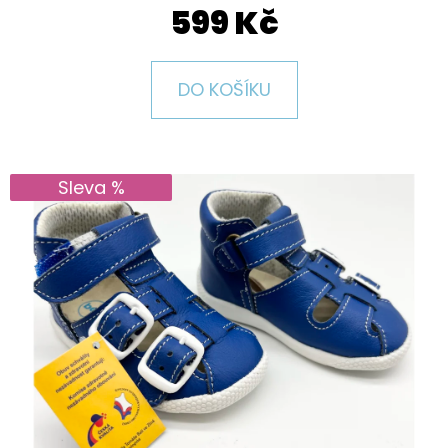
E
599 Kč
T
E
DO KOŠÍKU
N
A
J
Sleva %
Í
T
?
HLEDAT