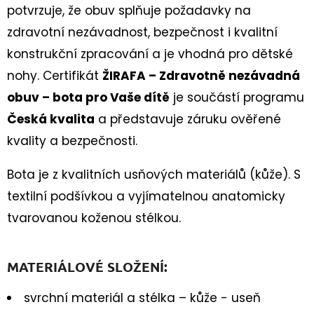
90CM
potvrzuje, že obuv splňuje požadavky na
35
zdravotní nezávadnost, bezpečnost i kvalitní
Kč
konstrukční zpracování a je vhodná pro dětské
nohy. Certifikát
ŽIRAFA – Zdravotně nezávadná
obuv – bota pro Vaše dítě
je součástí programu
Česká kvalita
a představuje záruku ověřené
kvality a bezpečnosti.
Bota je z kvalitních usňových materiálů (kůže). S
textilní podšívkou a vyjímatelnou anatomicky
tvarovanou koženou stélkou.
MATERIÁLOVÉ SLOŽENÍ:
svrchní materiál a stélka – kůže - useň