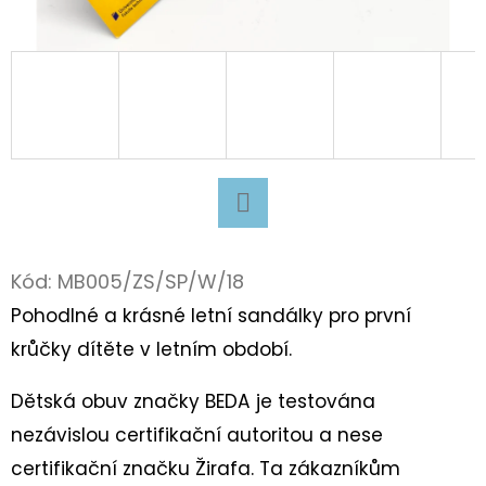
D
O
P
O
R
U
Č
U
Facebook
J
Kód:
MB005/ZS/SP/W/18
E
Pohodlné a krásné letní sandálky pro první
M
krůčky dítěte v letním období.
E
Dětská obuv značky BEDA je testována
nezávislou certifikační autoritou a nese
BAVLNĚNÉ
TKANIČKY
certifikační značku Žirafa. Ta zákazníkům
PLOCHÉ