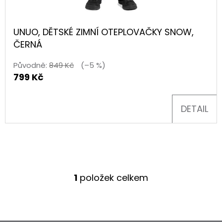
U
D
K
UNUO, DĚTSKÉ ZIMNÍ OTEPLOVAČKY SNOW,
O
T
ČERNÁ
P
O
Ů
Původně:
849 Kč
(–5 %)
R
799 Kč
U
Č
DETAIL
U
J
E
M
E
1
položek celkem
O
V
SUPERFIT
L
BARE
FIT
Á