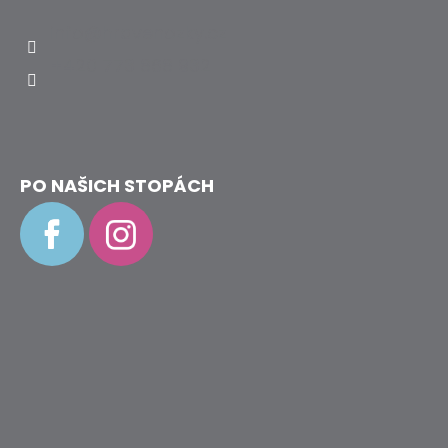
info
@
hravenozky.cz
+420 773 868 932
PO NAŠICH STOPÁCH