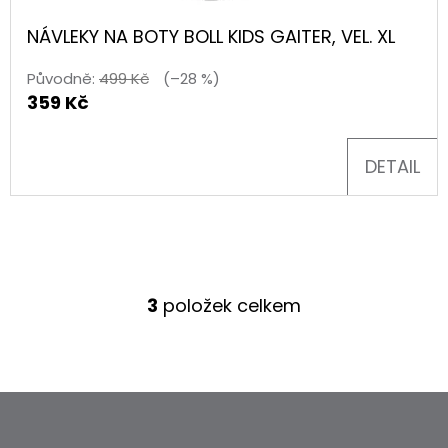
NÁVLEKY NA BOTY BOLL KIDS GAITER, VEL. XL
Původně:
499 Kč
(–28 %)
359 Kč
DETAIL
3
položek celkem
O
V
L
Á
Z
D
Á
A