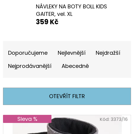
E
NÁVLEKY NA BOTY BOLL KIDS
T
GAITER, vel. XL
E
359 Kč
N
A
Ř
J
Doporučujeme
Nejlevnější
Nejdražší
A
Í
Z
Nejprodávanější
Abecedně
T
E
?
N
Í
OTEVŘÍT FILTR
P
R
HLEDAT
V
Sleva %
Kód:
3373/16
O
Ý