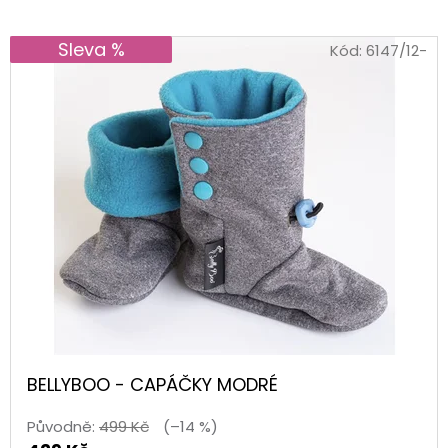
90CM
35
Sleva %
Kód:
6147/12-
Kč
BELLYBOO - CAPÁČKY MODRÉ
Původně:
499 Kč
(–14 %)