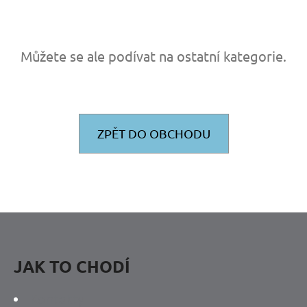
E
T
E
Můžete se ale podívat na ostatní kategorie.
N
A
J
ZPĚT DO OBCHODU
Í
T
?
Z
Á
P
JAK TO CHODÍ
HLEDAT
A
Kontakty