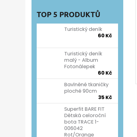
TOP 5 PRODUKTŮ
Turistický deník
60 Kč
Turistický deník
malý - Album
Fotonálepek
60 Kč
Bavlněné tkaničky
ploché 90cm
35 Kč
Superfit BARE FIT
Dětská celoroční
bota TRACE 1-
006042
Rot/Orange