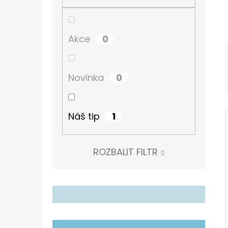
Í
P
TURISTICKÝ DENÍK
A
60 Kč
0
Akce
N
E
0
Novinka
L
1
Náš tip
ROZBALIT FILTR