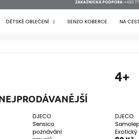
ZÁKAZNICKÁ PODPORA:
+420 77
DĚTSKÉ OBLEČENÍ
SENZO KOBERCE
NA CES
HLEDAT
4+
DOPORUČUJEME
NEJPRODÁVANĚJŠÍ
DJECO
DJECO
Sensico
Samolep
poznávání
Exotický 