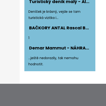
Turistický deník malý - Album Fotonálepek
Hodnocení produktu je 5 z 5 hvězdiče
Deníček je krásný, vejde se tam
turistická vizitka i...
BAČKORY ANTAL Rascal Basic Black
Hodnocení produktu je 5 z 5 hvězdiče
1
Demar Mammut - NÁHRADNÍ ZATEPLENÍ DO DĚTSKÝCH HOLÍNEK
Hodnocení produktu je 5 z 5 hvězdiče
...ještě nedorazily, tak nemohu
hodnotit.
Z
Á