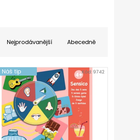
IČKY PLOCHÉ 90CM
Nejprodávanější
Abecedně
Náš tip
Kód:
9742