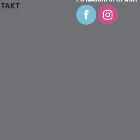
TAKT
fo
@
hravenozky.cz
20 773 868 932