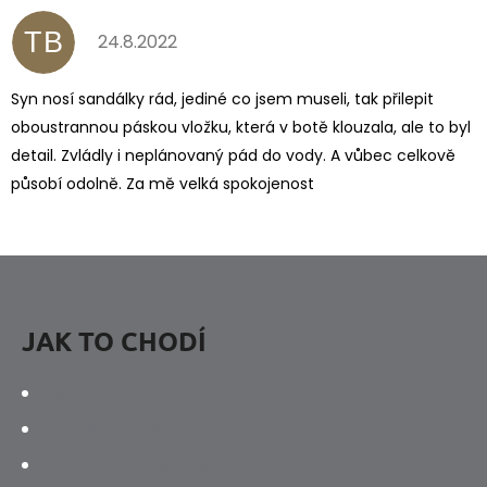
Ý
P
TB
24.8.2022
Hodnocení produktu je 5 z 5 hvězdiček.
I
S
Syn nosí sandálky rád, jediné co jsem museli, tak přilepit
H
oboustrannou páskou vložku, která v botě klouzala, ale to byl
O
detail. Zvládly i neplánovaný pád do vody. A vůbec celkově
D
působí odolně. Za mě velká spokojenost
N
O
C
Z
E
Á
N
P
JAK TO CHODÍ
Í
A
Kontakty
T
Výdejní místo
Í
Doprava a platba