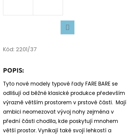
D
O
P
O
Facebook
R
Kód:
2201/37
U
Č
U
POPIS:
J
E
Tyto nové modely typové řady FARE BARE se
M
odlišují od běžné klasické produkce především
E
výrazně větším prostorem v prstové části. Mají
ambici neomezovat vývoj nohy zejména v
přední části chodila, kde poskytují mnohem
SUPERFIT
BARE
větší prostor. Vynikají také svojí lehkostí a
FIT