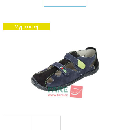
E
T
E
Výprodej
N
A
J
Í
T
?
HLEDAT