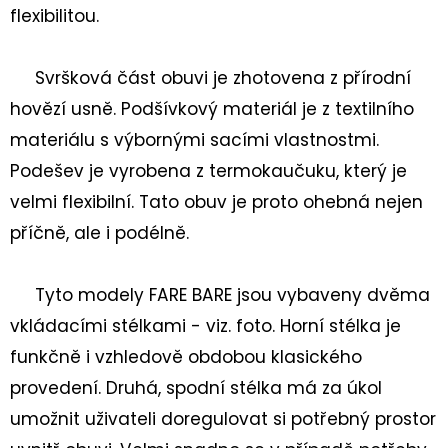
DĚTSKÁ
flexibilitou.
CELOROČNÍ
BOTA
TRACE
1-
Svršková část obuvi je zhotovena z přírodní
006042
hovězí usně. Podšívkový materiál
je z textilního
ROT/ORANGE
materiálu s výbornými sacími vlastnostmi
.
2
230
Podešev je vyrobena z termokaučuku, který je
Kč
velmi flexibilní. Tato obuv je proto ohebná nejen
příčně, ale i podélně.
Tyto modely FARE BARE jsou vybaveny dvěma
vkládacími stélkami - viz. foto. Horní stélka je
funkčně i vzhledově obdobou klasického
provedení. Druhá, spodní stélka má za úkol
umožnit uživateli doregulovat si potřebný prostor