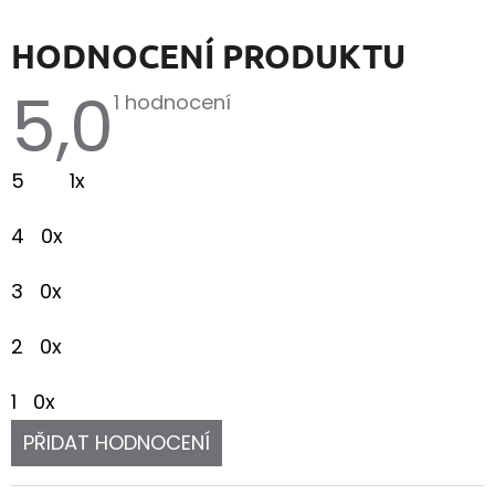
HODNOCENÍ PRODUKTU
5,0
Průměrné
1 hodnocení
hodnocení
produktu
je
5
1x
5,0
z
5
4
0x
hvězdiček.
3
0x
2
0x
1
0x
PŘIDAT HODNOCENÍ
V