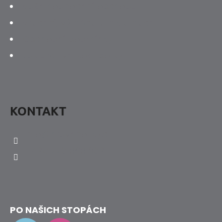
Vaše hodnocení obchodu
Vrácení, výměna a reklamace
Obchodní podmínky
Jak určit velikost botky
KONTAKT
info
@
hravenozky.cz
+420 773 868 932
PO NAŠICH STOPÁCH