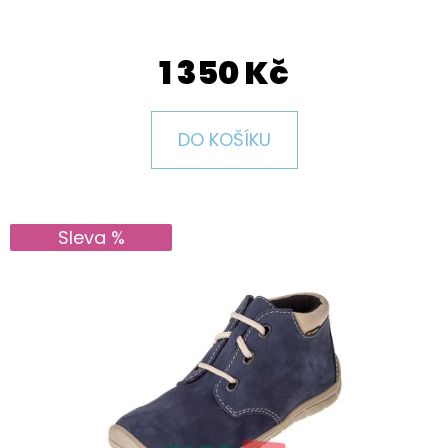
E
T
1 350 Kč
E
N
A
DO KOŠÍKU
J
Í
T
Sleva %
?
HLEDAT