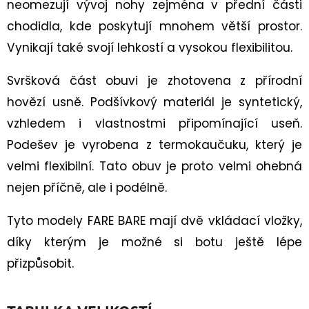
neomezují vývoj nohy zejména v přední části
DĚTSKÁ
CELOROČNÍ
chodidla, kde poskytují mnohem větší prostor.
BOTA
TRACE
Vynikají také svojí lehkostí a vysokou flexibilitou.
1-
006042
ROT/ORANGE
Svršková část obuvi je zhotovena z přírodní
2
hovězí usně. Podšívkový materiál je syntetický,
230
Kč
vzhledem i vlastnostmi připomínající useň.
Podešev je vyrobena z termokaučuku, který je
velmi flexibilní. Tato obuv je proto velmi ohebná
nejen příčně, ale i podélně.
Tyto modely FARE BARE mají dvě vkládací vložky,
díky kterým je možné si botu ještě lépe
přizpůsobit.