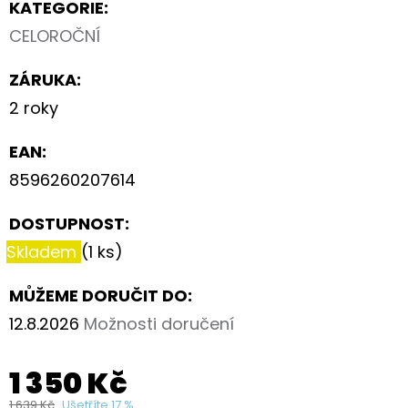
KATEGORIE
:
CELOROČNÍ
ZÁRUKA
:
2 roky
EAN
:
8596260207614
DOSTUPNOST:
Skladem
(1 ks)
MŮŽEME DORUČIT DO:
12.8.2026
Možnosti doručení
1 350 Kč
1 639 Kč
Ušetříte 17 %