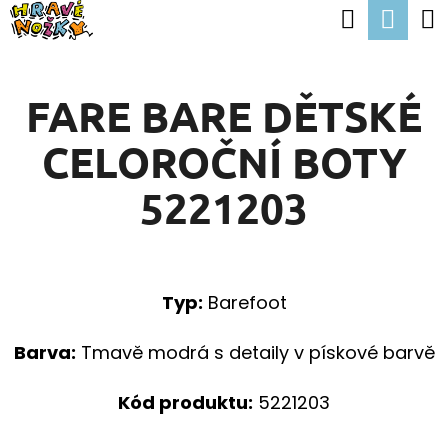
K
Hledat
Nák
Přejít
O
Zpět
Zpět
na
koší
Š
obsah
FARE BARE DĚTSKÉ
Í
C
K
CELOROČNÍ BOTY
O
P
5221203
O
T
Ř
Typ:
Barefoot
E
B
Barva:
Tmavě modrá s detaily v pískové barvě
U
Kód produktu:
5221203
J