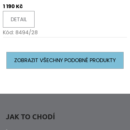
1 190 Kč
DETAIL
Kód:
8494/28
ZOBRAZIT VŠECHNY PODOBNÉ PRODUKTY
Z
Á
P
JAK TO CHODÍ
A