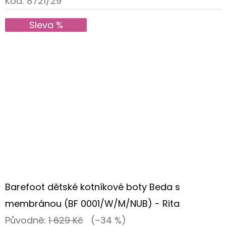
Kód:
8721/29
Sleva %
Barefoot dětské kotníkové boty Beda s
membránou (BF 0001/W/M/NUB) - Rita
Původně:
1 629 Kč
(–34 %)