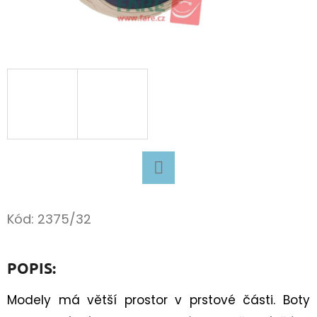
D
O
P
O
R
U
Č
U
J
Facebook
E
M
Kód:
2375/32
E
POPIS:
SUPERFIT
BARE
Modely má větší prostor v prstové části. Boty
FIT