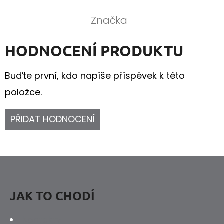
Značka
HODNOCENÍ PRODUKTU
Buďte první, kdo napíše příspěvek k této
položce.
PŘIDAT HODNOCENÍ
Z
Á
P
JAK TO CHODÍ
A
Kontakty