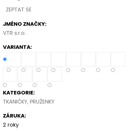
BASIC
PINK
ZEPTAT SE
459
Kč
JMÉNO ZNAČKY
:
VTR s.r.o.
VARIANTA:
KATEGORIE
:
TKANIČKY, PRUŽENKY
ZÁRUKA
:
2 roky