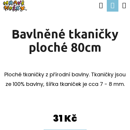
K
Hledat
Nák
Přejít
O
Zpět
Zpět
na
koší
Š
obsah
Bavlněné tkaničky
Í
C
K
ploché 80cm
O
P
O
T
Ploché tkaničky z přírodní bavlny. Tkaničky jsou
Ř
ze 100% bavlny, šířka tkaniček je cca 7 - 8 mm.
E
B
U
31 Kč
J