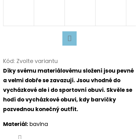
D
O
P
O
R
Facebook
U
Kód:
Zvolte variantu
Č
U
Díky svému materiálovému složení jsou pevné
J
a velmi dobře se zavazují.
Jsou vhodné do
E
vycházkové ale i do sportovní obuvi.
Skvěle se
M
hodí do vycházkové obuvi, kdy barvičky
E
pozvednou konečný outfit.
Materiál:
bavlna
BAČKORY
ANTAL
RASCAL