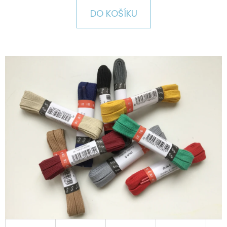
E
DO KOŠÍKU
T
E
N
A
J
Í
T
?
HLEDAT