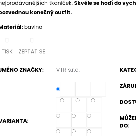
nejprodávanějších tkaniček.
Skvěle se hodí do vyc
hvězdiček.
k.
pozvednou konečný outfit.
Materiál:
bavlna
TISK
ZEPTAT SE
JMÉNO ZNAČKY
:
VTR s.r.o.
KATE
ZÁRU
DOST
MŮŽE
VARIANTA:
DO: