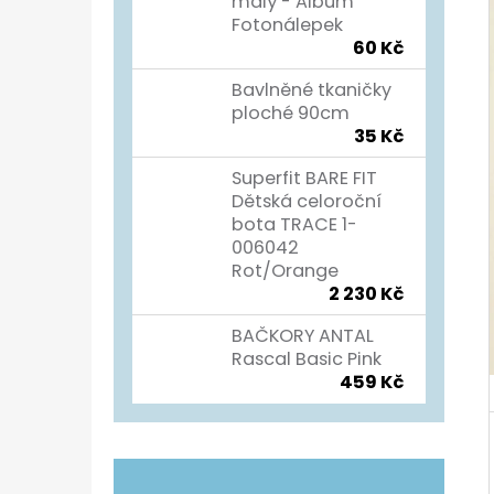
Í
malý - Album
Fotonálepek
P
TURISTICKÝ DENÍK
60 Kč
A
60 Kč
Bavlněné tkaničky
N
ploché 90cm
35 Kč
E
L
Superfit BARE FIT
Dětská celoroční
bota TRACE 1-
006042
Rot/Orange
2 230 Kč
BAČKORY ANTAL
Rascal Basic Pink
459 Kč