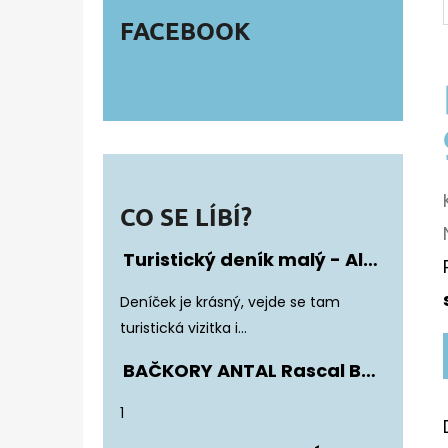
FACEBOOK
CO SE LÍBÍ?
Turistický deník malý - Album Fotonálepek
Hodnocení produktu je 5 z 5 hvězdiče
Deníček je krásný, vejde se tam
turistická vizitka i...
BAČKORY ANTAL Rascal Basic Black
Hodnocení produktu je 5 z 5 hvězdiče
1