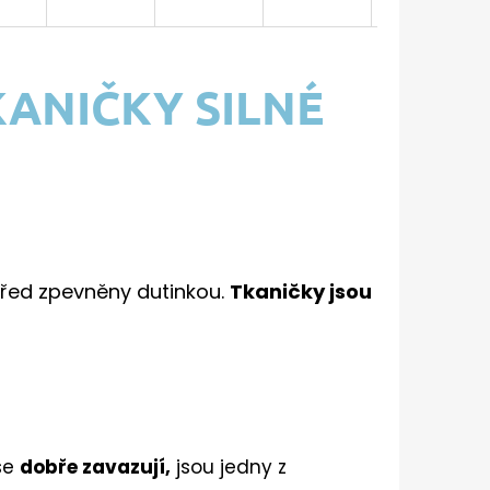
ANIČKY SILNÉ
střed zpevněny dutinkou.
Tkaničky jsou
se
dobře zavazují,
jsou jedny z