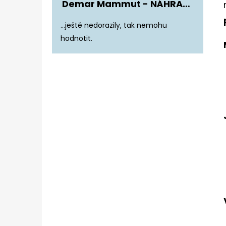
Demar Mammut - NÁHRADNÍ ZATEPLENÍ DO DĚTSKÝCH HOLÍNEK
Hodnocení produktu je 5 z 5 hvězdiče
...ještě nedorazily, tak nemohu
hodnotit.