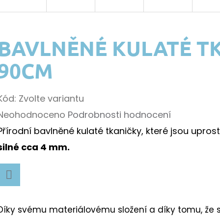
BAVLNĚNÉ KULATÉ TK
90CM
Kód:
Zvolte variantu
Průměrné
Neohodnoceno
Podrobnosti hodnocení
hodnocení
Přírodní bavlněné kulaté tkaničky, které jsou upro
k.
produktu
silné cca 4 mm.
je
0,0
Facebook
z
k.
Díky svému materiálovému složení a díky tomu, že 
5