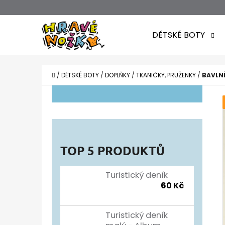
K
Přejít
O
Zpět
Zpět
na
DĚTSKÉ BOTY
Š
do
do
obsah
obchodu
obchodu
Í
CO POTŘEBUJETE NAJÍT?
K
DOMŮ
/
DĚTSKÉ BOTY
/
DOPLŇKY
/
TKANIČKY, PRUŽENKY
/
BAVLN
P
O
S
T
TOP 5 PRODUKTŮ
R
A
Turistický deník
60 Kč
N
N
Turistický deník