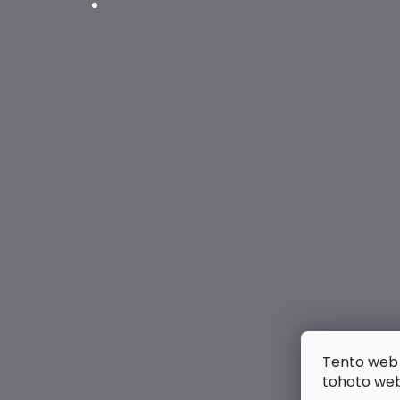
Jak určit velikost botky
Tento web 
tohoto webu