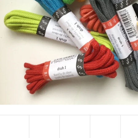
TURISTICKÝ DENÍK MALÝ - ALBUM
BAVLNĚNÉ TKAN
FOTONÁLEPEK
35 Kč
60 Kč