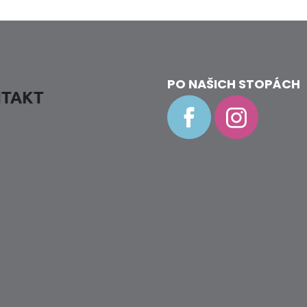
PO NAŠICH STOPÁCH
TAKT
fo
@
hravenozky.cz
20 773 868 932