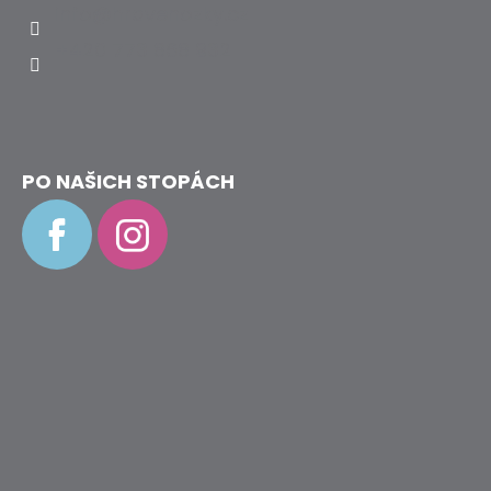
info
@
hravenozky.cz
+420 773 868 932
PO NAŠICH STOPÁCH