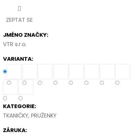
-
ALBUM
FOTONÁLEPEK
ZEPTAT SE
60
Kč
JMÉNO ZNAČKY
:
VTR s.r.o.
VARIANTA:
KATEGORIE
:
TKANIČKY, PRUŽENKY
ZÁRUKA
: