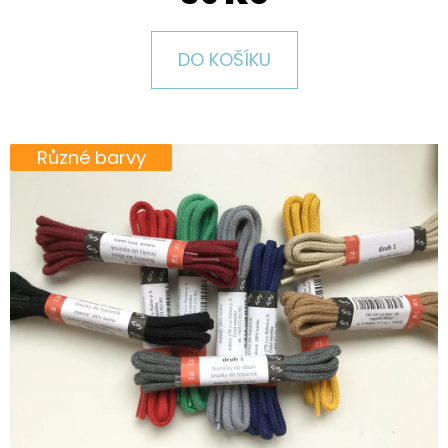
E
T
DO KOŠÍKU
E
N
A
Různé barvy
J
Í
T
?
HLEDAT