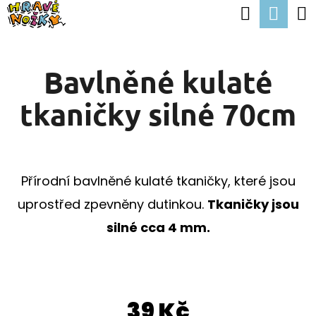
K
Hledat
Nák
Přejít
O
Zpět
Zpět
na
koší
Š
obsah
Bavlněné kulaté
Í
C
K
tkaničky silné 70cm
O
P
O
T
Přírodní bavlněné kulaté tkaničky, které jsou
Ř
uprostřed zpevněny dutinkou.
Tkaničky jsou
E
silné cca 4 mm.
B
U
J
39 Kč