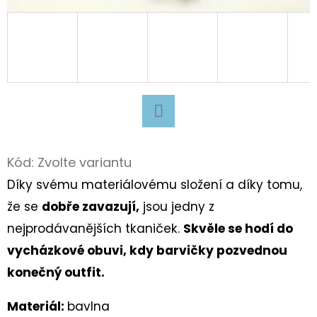
D
O
P
O
R
U
Facebook
Č
U
Kód:
Zvolte variantu
J
Díky svému materiálovému složení a díky tomu,
E
že se
dobře zavazují,
jsou jedny z
M
nejprodávanějších tkaniček.
Skvěle se hodí do
E
vycházkové obuvi, kdy barvičky pozvednou
konečný outfit.
TURISTICKÝ
DENÍK
Materiál:
bavlna
MALÝ