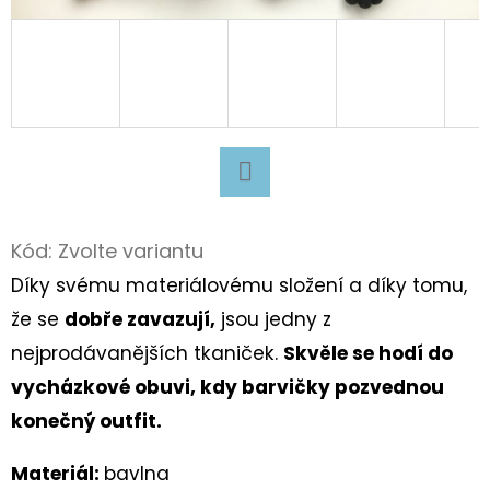
D
O
P
O
R
U
Facebook
Č
U
Kód:
Zvolte variantu
J
Díky svému materiálovému složení a díky tomu,
E
že se
dobře zavazují,
jsou jedny z
M
nejprodávanějších tkaniček.
Skvěle se hodí do
E
vycházkové obuvi, kdy barvičky pozvednou
konečný outfit.
BAVLNĚNÉ
TKANIČKY
Materiál:
bavlna
PLOCHÉ