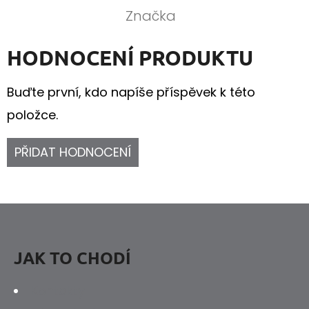
Značka
HODNOCENÍ PRODUKTU
Buďte první, kdo napíše příspěvek k této
položce.
PŘIDAT HODNOCENÍ
Z
Á
P
JAK TO CHODÍ
A
Kontakty
T