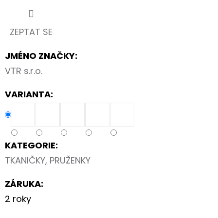
100CM
35
Kč
ZEPTAT SE
JMÉNO ZNAČKY
:
VTR s.r.o.
VARIANTA:
KATEGORIE
:
TKANIČKY, PRUŽENKY
ZÁRUKA
:
2 roky