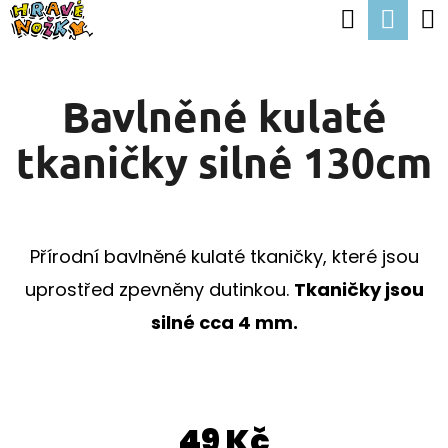
K
Hledat
Nák
Přejít
O
Zpět
Zpět
na
koší
Š
obsah
Bavlněné kulaté
Í
C
K
tkaničky silné 130cm
O
P
O
T
Přírodní bavlněné kulaté tkaničky, které jsou
Ř
uprostřed zpevněny dutinkou.
Tkaničky jsou
E
silné cca 4 mm.
B
U
J
49 Kč