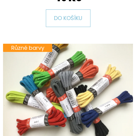
E
T
DO KOŠÍKU
E
N
A
Různé barvy
J
Í
T
?
HLEDAT