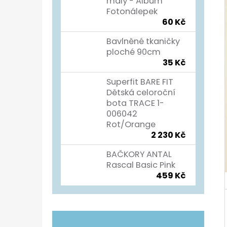
Í
malý - Album
Fotonálepek
P
TURISTICKÝ DENÍK
60 Kč
A
60 Kč
Bavlněné tkaničky
N
ploché 90cm
35 Kč
E
L
Superfit BARE FIT
Dětská celoroční
bota TRACE 1-
006042
Rot/Orange
2 230 Kč
BAČKORY ANTAL
Rascal Basic Pink
459 Kč