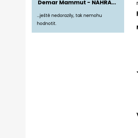
Demar Mammut - NÁHRADNÍ ZATEPLENÍ DO DĚTSKÝCH HOLÍNEK
Hodnocení produktu je 5 z 5 hvězdiče
...ještě nedorazily, tak nemohu
hodnotit.