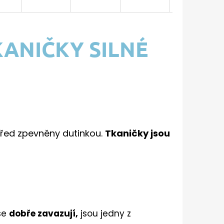
ANIČKY SILNÉ
střed zpevněny dutinkou.
Tkaničky jsou
se
dobře zavazují,
jsou jedny z