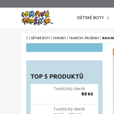
K
Přejít
O
Zpět
Zpět
na
DĚTSKÉ BOTY
Š
do
do
obsah
obchodu
obchodu
Í
CO POTŘEBUJETE NAJÍT?
K
DOMŮ
/
DĚTSKÉ BOTY
/
DOPLŇKY
/
TKANIČKY, PRUŽENKY
/
BAVLNĚ
P
O
S
T
TOP 5 PRODUKTŮ
R
A
Turistický deník
60 Kč
N
N
Turistický deník