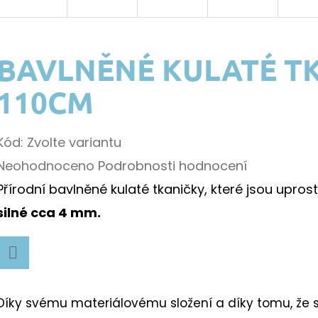
BAVLNĚNÉ KULATÉ TK
110CM
Kód:
Zvolte variantu
Průměrné
Neohodnoceno
Podrobnosti hodnocení
hodnocení
Přírodní bavlněné kulaté tkaničky, které jsou upro
k.
produktu
silné cca 4 mm.
je
0,0
Facebook
z
k.
Díky svému materiálovému složení a díky tomu, že 
5