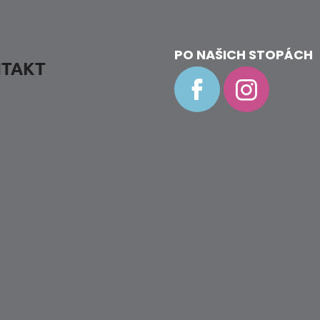
PO NAŠICH STOPÁCH
TAKT
fo
@
hravenozky.cz
20 773 868 932