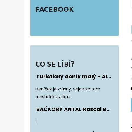
FACEBOOK
CO SE LÍBÍ?
Turistický deník malý - Album Fotonálepek
Hodnocení produktu je 5 z 5 hvězdiče
Deníček je krásný, vejde se tam
turistická vizitka i...
BAČKORY ANTAL Rascal Basic Black
Hodnocení produktu je 5 z 5 hvězdiče
1