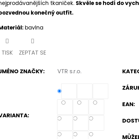
nejprodávanějších tkaniček.
Skvěle se hodí do vyc
hvězdiček.
k.
pozvednou konečný outfit.
Materiál:
bavlna
TISK
ZEPTAT SE
JMÉNO ZNAČKY
:
VTR s.r.o.
KATE
ZÁRU
EAN
:
VARIANTA:
DOST
MŮŽE