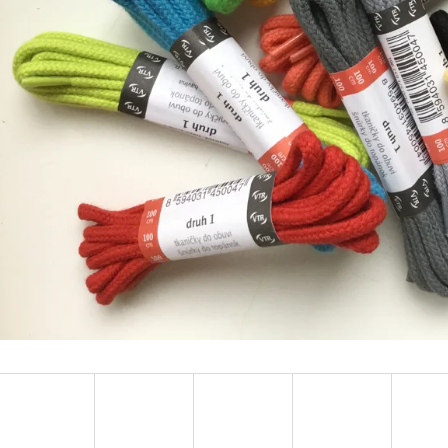
TURISTICKÝ DENÍK MALÝ - ALBUM
BAVLNĚNÉ TKAN
FOTONÁLEPEK
35 Kč
60 Kč