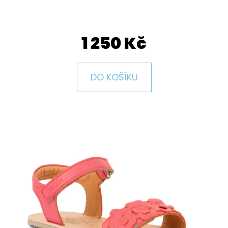
E
T
E
1 250 Kč
N
A
DO KOŠÍKU
J
Í
T
?
HLEDAT