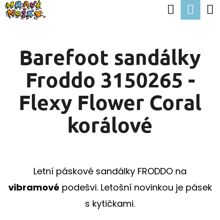
K
Hledat
Nák
Přejít
O
Zpět
Zpět
na
koší
Š
obsah
Barefoot sandálky
Í
C
K
Froddo 3150265 -
O
P
Flexy Flower Coral
O
korálové
T
Ř
E
Letní páskové sandálky FRODDO na
B
vibramové
podešvi. Letošní novinkou je pásek
U
s kytičkami.
J