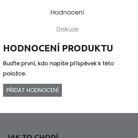
Hodnocení
Diskuze
HODNOCENÍ PRODUKTU
Buďte první, kdo napíše příspěvek k této
položce.
PŘIDAT HODNOCENÍ
Z
Á
JAK TO CHODÍ