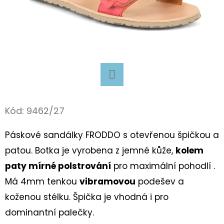
D
O
P
O
R
U
Facebook
Č
Kód:
9462/27
U
J
Páskové sandálky FRODDO s otevřenou špičkou a
E
patou. Botka je vyrobena z jemné kůže,
kolem
M
E
paty mírné polstrování
pro maximální pohodlí .
Má 4mm tenkou
vibramovou
podešev a
koženou stélku. Špička je vhodná i pro
BAČKORY
ANTAL
dominantní palečky.
RASCAL