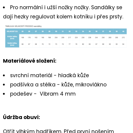
BASIC
PINK
Pro normální i užší nožky nožky. Sandálky se
dají hezky regulovat kolem kotníku i přes prsty.
459
Kč
Materiálové složení:
svrchní materiál - hladká kůže
podšívka a stélka - kůže, mikrovlákno
podešev - Vibram 4 mm
Údržba obuvi:
Otřít vlhkým hadříkem. Před první nošením