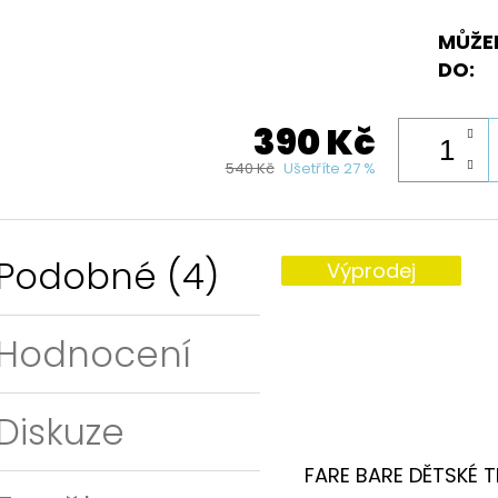
MŮŽE
DO:
390 Kč
540 Kč
Ušetříte 27 %
Podobné (4)
Výprodej
Hodnocení
Diskuze
FARE BARE DĚTSKÉ T