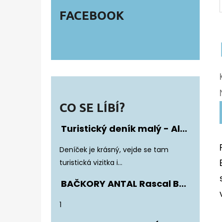
FACEBOOK
CO SE LÍBÍ?
Turistický deník malý - Album Fotonálepek
Hodnocení produktu je 5 z 5 hvězdiče
Deníček je krásný, vejde se tam
turistická vizitka i...
BAČKORY ANTAL Rascal Basic Black
Hodnocení produktu je 5 z 5 hvězdiče
1