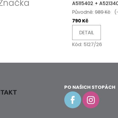
Značka
A5115402 + A52134
Původně:
989 Kč
(
790 Kč
DETAIL
Kód:
5127/26
PO NAŠICH STOPÁCH
TAKT
fo
@
hravenozky.cz
20 773 868 932