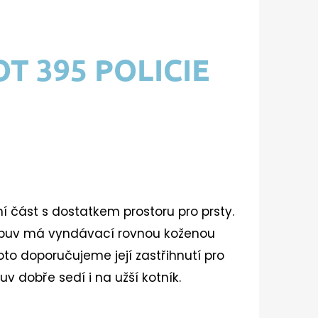
T 395 POLICIE
 část s dostatkem prostoru pro prsty.
buv má vyndávací rovnou koženou
proto doporučujeme její zastřihnutí pro
v dobře sedí i na užší kotník.