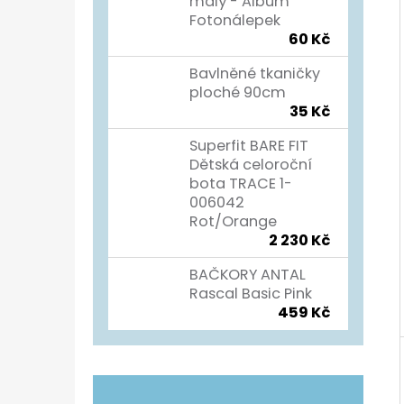
Í
malý - Album
Fotonálepek
P
TURISTICKÝ DENÍK
60 Kč
A
60 Kč
Bavlněné tkaničky
N
ploché 90cm
35 Kč
E
L
Superfit BARE FIT
Dětská celoroční
bota TRACE 1-
006042
Rot/Orange
2 230 Kč
BAČKORY ANTAL
Rascal Basic Pink
459 Kč