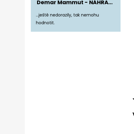
Demar Mammut - NÁHRADNÍ ZATEPLENÍ DO DĚTSKÝCH HOLÍNEK
Hodnocení produktu je 5 z 5 hvězdiče
...ještě nedorazily, tak nemohu
hodnotit.