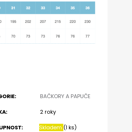
GORIE
:
BAČKORY A PAPUČE
KA
:
2 roky
UPNOST:
Skladem
(1 ks)