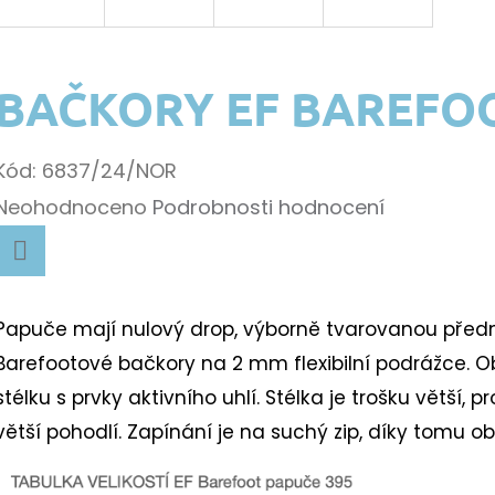
BAČKORY EF BAREFOO
Kód:
6837/24/NOR
Průměrné
Neohodnoceno
Podrobnosti hodnocení
hodnocení
produktu
Facebook
je
k.
Papuče mají nulový drop, výborně tvarovanou přední
0,0
B
arefootové bačkory na 2 mm flexibilní podrážce.
O
z
stélku s prvky aktivního uhlí. Stélka je trošku větší, 
5
větší pohodlí.
Zapínání je na suchý zip, díky tomu obu
k.
hvězdiček.