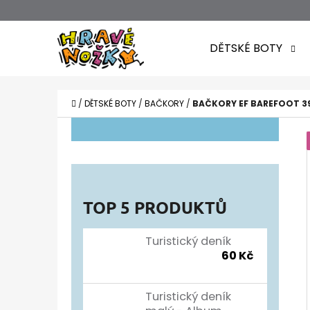
K
Přejít
O
Zpět
Zpět
na
DĚTSKÉ BOTY
Š
do
do
obsah
obchodu
obchodu
Í
CO POTŘEBUJETE NAJÍT?
K
DOMŮ
/
DĚTSKÉ BOTY
/
BAČKORY
/
BAČKORY EF BAREFOOT 39
P
O
S
T
TOP 5 PRODUKTŮ
R
A
Turistický deník
60 Kč
N
N
Turistický deník