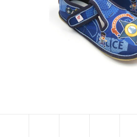
TURISTICKÝ DENÍK MALÝ - ALBUM
BAVLNĚNÉ TKAN
FOTONÁLEPEK
35 Kč
60 Kč