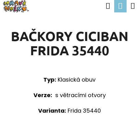
K
Hledat
Nák
Přejít
O
Zpět
Zpět
na
koší
Š
obsah
BAČKORY CICIBAN
Í
C
K
FRIDA 35440
O
P
O
T
Typ:
Klasická obuv
Ř
Verze:
s větracími otvory
E
B
Varianta:
Frida 35440
U
J