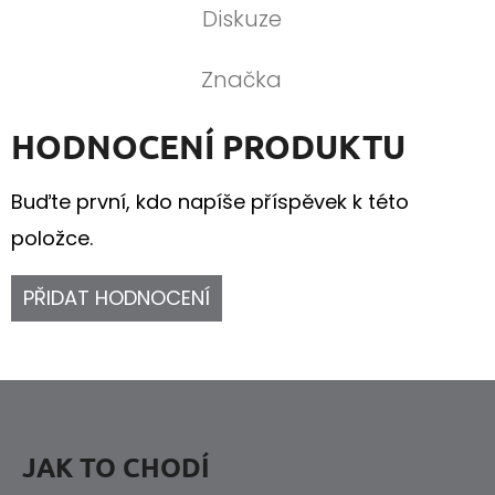
Diskuze
Značka
HODNOCENÍ PRODUKTU
Buďte první, kdo napíše příspěvek k této
položce.
PŘIDAT HODNOCENÍ
Z
Á
P
JAK TO CHODÍ