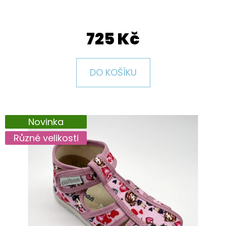
E
T
725 Kč
E
N
A
DO KOŠÍKU
J
Í
T
Novinka
?
Různé velikosti
HLEDAT