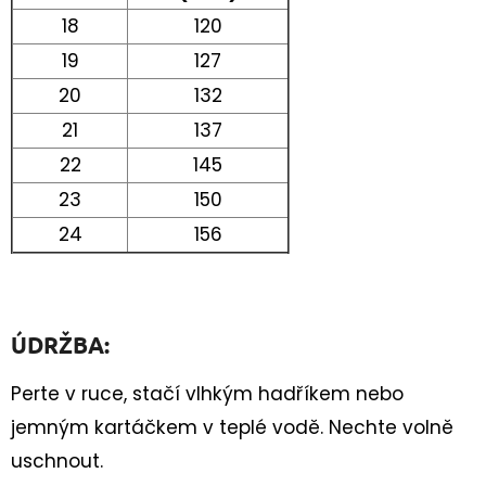
18
120
19
127
20
132
21
137
22
145
23
150
24
156
ÚDRŽBA:
Perte v ruce, stačí vlhkým hadříkem nebo
jemným kartáčkem v teplé vodě. Nechte volně
uschnout.