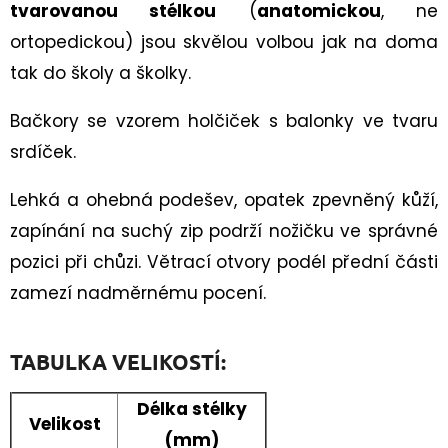
100CM
tvarovanou stélkou
(
anatomickou
, ne
35
ortopedickou) jsou skvělou volbou jak na doma
Kč
tak do školy a školky.
Bačkory se vzorem holčiček s balonky ve tvaru
srdíček.
Lehká a ohebná podešev, opatek zpevněný kůží,
zapínání na suchý zip podrží nožičku ve správné
pozici při chůzi. Větrací otvory podél přední části
zamezí nadměrnému pocení.
TABULKA VELIKOSTÍ:
Délka stélky
Velikost
(mm)