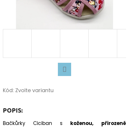
D
O
P
O
R
U
Č
U
J
E
Facebook
M
Kód:
Zvolte variantu
E
POPIS:
BAVLNĚNÉ
TKANIČKY
Bačkůrky Ciciban s
koženou,
přirozeně
PLOCHÉ