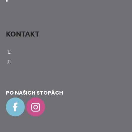
Jak určit velikost botky
KONTAKT
info
@
hravenozky.cz
+420 773 868 932
PO NAŠICH STOPÁCH