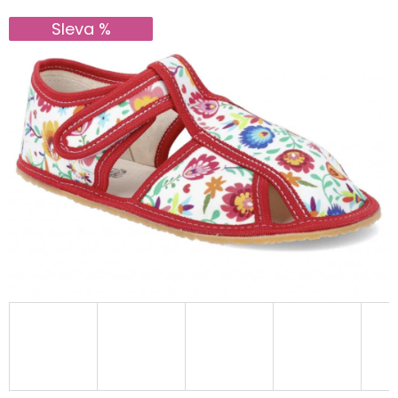
E
Sleva %
T
E
N
A
J
Í
T
?
HLEDAT