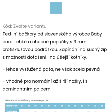
D
O
Facebook
P
Kód:
Zvolte variantu
O
Textilní bačkory od slovenského výrobce Baby
R
bare. Lehké a ohebné papučky s 3 mm
U
protiskluzovou podrážkou. Zapínání na suchý zip
Č
U
s možnosti dotažení i na útlejší kotníky.
J
E
- lehce vyztužená pata, ne však zcela pevná
M
- vhodné pro normální až širší nožky, i s
E
dominantním palcem
BAVLNĚNÉ
TKANIČKY
PLOCHÉ