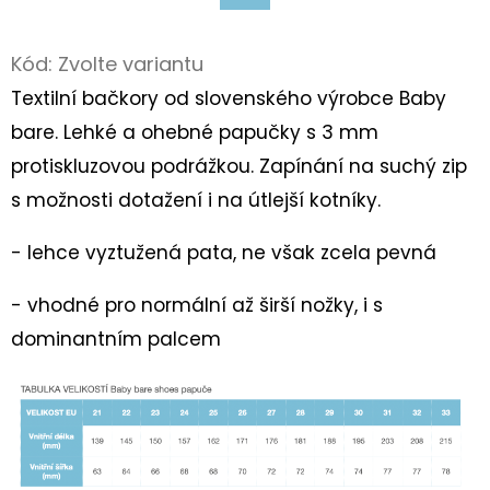
Facebook
D
Kód:
Zvolte variantu
O
Textilní bačkory od slovenského výrobce Baby
P
O
bare. Lehké a ohebné papučky s 3 mm
R
protiskluzovou podrážkou. Zapínání na suchý zip
U
s možnosti dotažení i na útlejší kotníky.
Č
U
- lehce vyztužená pata, ne však zcela pevná
J
E
- vhodné pro normální až širší nožky, i s
M
dominantním palcem
E
TURISTICKÝ
DENÍK
MALÝ