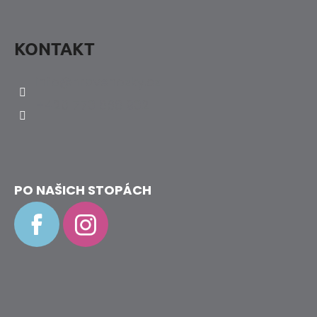
KONTAKT
info
@
hravenozky.cz
+420 773 868 932
PO NAŠICH STOPÁCH