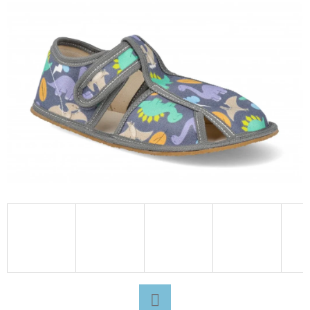
E
T
E
N
A
J
Í
T
?
HLEDAT