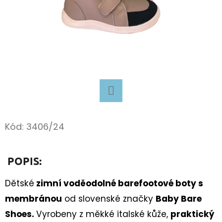
D
O
P
O
R
U
Č
Facebook
U
J
Kód:
3406/24
E
M
POPIS:
E
Dětské
zimní voděodolné barefootové boty s
membránou
od slovenské značky
Baby Bare
TURISTICKÝ
DENÍK
Shoes.
Vyrobeny z měkké italské kůže,
praktický