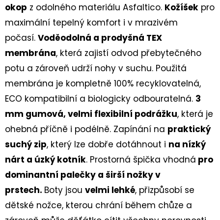
60
okop
z odolného materiálu Asfaltico.
Kožíšek
pro
Kč
maximální tepelný komfort i v mrazivém
počasí.
Voděodolná a prodyšná TEX
membrána
, která zajistí odvod přebytečného
potu a zároveň udrží nohy v suchu. Použitá
membrána je kompletně 100% recyklovatelná,
ECO kompatibilní a biologicky odbouratelná.
3
mm gumová, velmi flexibilní podrážku
, která je
ohebná příčně i podélně. Zapínání na
praktický
suchý zip
, který lze dobře dotáhnout i
na nízký
nárt a úzký kotník
. Prostorná špička vhodná
pro
dominantní palečky a širší nožky v
prstech.
Boty jsou
velmi lehké
, přizpůsobí se
dětské nožce, kterou chrání během chůze a