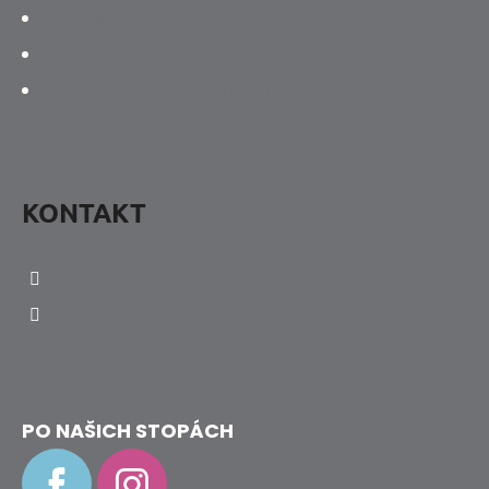
Vrácení, výměna a reklamace
Obchodní podmínky
Jak určit velikost botky
KONTAKT
info
@
hravenozky.cz
+420 773 868 932
PO NAŠICH STOPÁCH