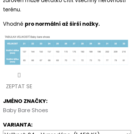
zároveň může děťátko cítit všechny nerovnosti
terénu.
Vhodné
pro normální až širší nožky.
ZEPTAT SE
JMÉNO ZNAČKY
:
Baby Bare Shoes
VARIANTA: