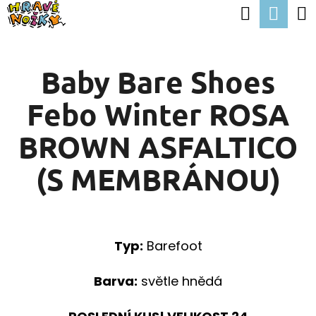
K
Hledat
Nák
Přejít
O
Zpět
Zpět
na
koší
Š
obsah
Baby Bare Shoes
Í
C
K
Febo Winter ROSA
O
P
BROWN ASFALTICO
O
(S MEMBRÁNOU)
T
Ř
E
Typ:
Barefoot
B
U
Barva:
světle hnědá
J