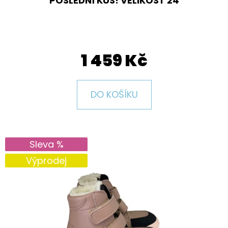
POSLEDNÍ KUS! VELIKOST 24
E
T
E
N
1 459 Kč
A
J
DO KOŠÍKU
Í
T
?
Sleva %
Výprodej
HLEDAT