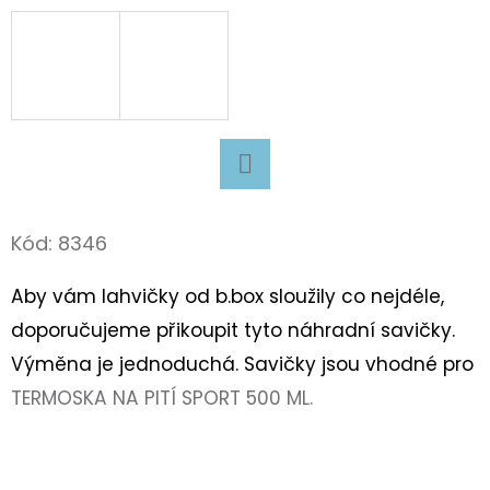
D
O
P
O
R
U
Facebook
Č
Kód:
8346
U
J
Aby vám lahvičky od b.box sloužily co nejdéle,
E
doporučujeme přikoupit tyto náhradní savičky.
M
E
Výměna je jednoduchá. Savičky jsou vhodné pro
TERMOSKA NA PITÍ SPORT 500 ML.
TURISTICKÝ
DENÍK