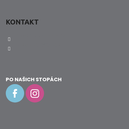
KONTAKT
info
@
hravenozky.cz
+420 773 868 932
PO NAŠICH STOPÁCH