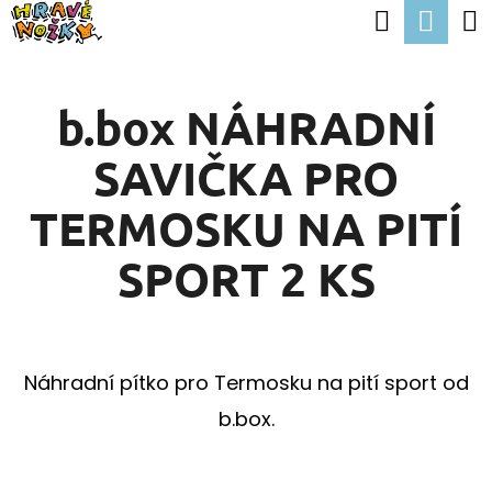
K
Hledat
Nák
Přejít
O
Zpět
Zpět
na
koší
Š
obsah
b.box NÁHRADNÍ
Í
C
K
SAVIČKA PRO
O
P
TERMOSKU NA PITÍ
O
SPORT 2 KS
T
Ř
E
Náhradní pítko pro Termosku na pití sport od
B
b.box.
U
J